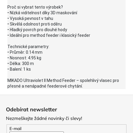
Proč si vybrat tento výrobek?
• Nízká viditelnost díky 3D maskování
• Vysoká pevnost v tahu
• Skvělá odolnost proti oděru
• Hladký povrch pro dlouhé hody
• Ideální pro method feeder i klasický feeder
Technické parametry:
• Průměr: 0.14 mm
• Nosnost: 4.95 kg
• Délka: 300 m
• Balení: 1 ks
MIKADO Ultraviolet II Method Feeder – spolehlivý vlasec pro
přesné a nenápadné feederové chytání.
Z
á
Odebírat newsletter
p
Nezmeškejte žádné novinky či slevy!
a
t
E-mail