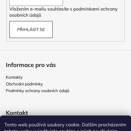
í
Vložením e-mailu souhlasíte s
podmínkami ochrany
osobních údajů
PŘIHLÁSIT SE
Informace pro vás
Kontakty
Obchodní podmínky
Podmínky ochrany osobních údajů
Kontakt
Tento web používá soubory cookie. Dalším procházením
rikomix
@
seznam.cz