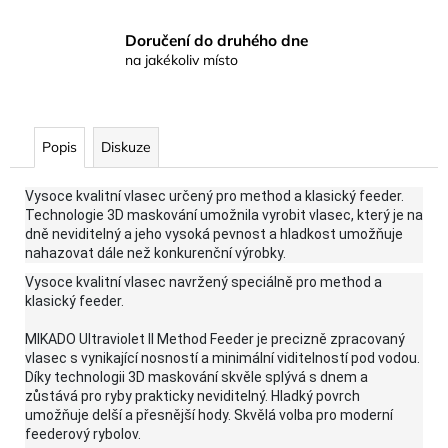
Doručení do druhého dne
na jakékoliv místo
Popis
Diskuze
Vysoce kvalitní vlasec určený pro method a klasický feeder.
Technologie 3D maskování umožnila vyrobit vlasec, který je na
dně neviditelný a jeho vysoká pevnost a hladkost umožňuje
nahazovat dále než konkurenční výrobky.
Vysoce kvalitní vlasec navržený speciálně pro method a
klasický feeder.
MIKADO Ultraviolet II Method Feeder je precizně zpracovaný
vlasec s vynikající nosností a minimální viditelností pod vodou.
Díky technologii 3D maskování skvěle splývá s dnem a
zůstává pro ryby prakticky neviditelný. Hladký povrch
umožňuje delší a přesnější hody. Skvělá volba pro moderní
feederový rybolov.