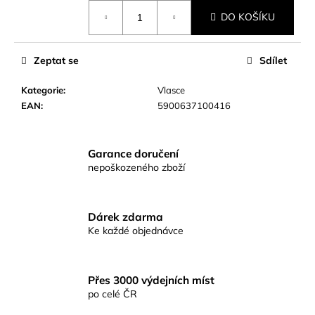
č
Měrná
u
DO KOŠÍKU
cena:
j
e
Zeptat se
Sdílet
m
e
Kategorie
:
Vlasce
EAN
:
5900637100416
KAPROVÁ
SMĚS
RICHARDKA
Garance doručení
KONOPÁSKA
nepoškozeného zboží
RIKOMIX
KAPR
ČERNÝ
2,5KG
Dárek zdarma
219
Ke každé objednávce
Kč
Přes 3000 výdejních míst
po celé ČR