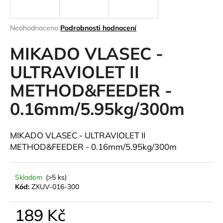
a
j
Průměrné
Neohodnoceno
Podrobnosti hodnocení
í
hodnocení
produktu
MIKADO VLASEC -
t
je
?
0,0
ULTRAVIOLET II
z
METHOD&FEEDER -
5
hvězdiček.
0.16mm/5.95kg/300m
HLEDAT
MIKADO VLASEC - ULTRAVIOLET II
METHOD&FEEDER - 0.16mm/5.95kg/300m
D
o
Skladem
(>5 ks)
p
Kód:
ZXUV-016-300
o
r
189 Kč
u