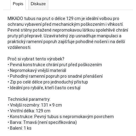
Popis
Diskuze
MIKADO tubus na prut o délce 129 cm je ideální volbou pro
ochranu vybavení před mechanickým poškozením i vlhkostí.
Pevné stěny potažené nepromokavou látkou spolehlivě chrání
pruty při přepravě. Uzavíratelný zip usnadňuje manipulaci a
praktický ramenní popruh zajišťuje pohodlné nošení i na delší
vzdálenosti.
Proč si vybrat tento výrobek?
• Pevná konstrukce chrání prut před poškozením
• Nepromokavý vnější materiál
• Pohodlný ramenní popruh pro snadné přenášení
• Zip po celé délce pro jednoduchý přístup
• Ideální pro rybáře, kteří často cestují
Technické parametry:
• Vnější rozměry: 131 × 9 cm
• Vnitřní délka: 129 cm
• Konstrukce: Pevný tubus s nepromokavým povrchem
• Barva: Tmavá (není specifikována)
• Balení: 1 ks