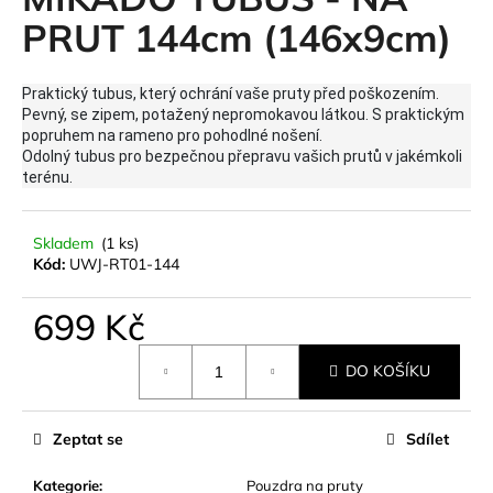
je
a
0,0
PRUT 144cm (146x9cm)
z
j
5
í
hvězdiček.
Praktický tubus, který ochrání vaše pruty před poškozením.
t
Pevný, se zipem, potažený nepromokavou látkou. S praktickým
popruhem na rameno pro pohodlné nošení.
?
Odolný tubus pro bezpečnou přepravu vašich prutů v jakémkoli
terénu.
Skladem
(1 ks)
HLEDAT
Kód:
UWJ-RT01-144
699 Kč
D
Měrná
DO KOŠÍKU
o
cena:
p
o
Zeptat se
Sdílet
r
u
Kategorie
:
Pouzdra na pruty