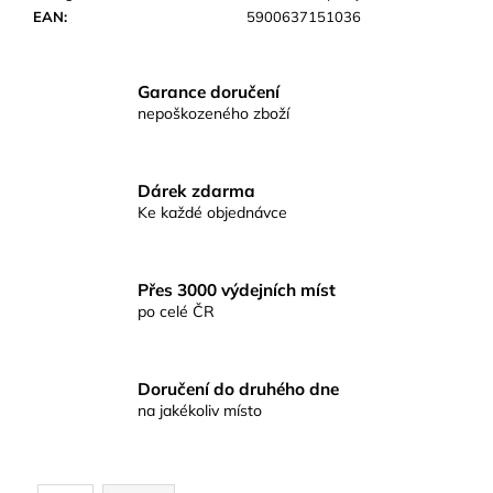
č
EAN
:
5900637151036
u
j
e
Garance doručení
m
nepoškozeného zboží
e
CEJNOVÁ
Dárek zdarma
SMĚS
Ke každé objednávce
RICHARDA
KONOPÁSKA
RIKOMIX
CEJN
Přes 3000 výdejních míst
SPECIÁL
po celé ČR
ČERNÝ
2,5KG
219
Kč
Doručení do druhého dne
na jakékoliv místo