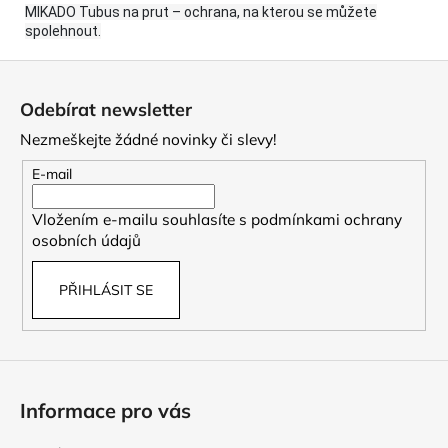
MIKADO Tubus na prut – ochrana, na kterou se můžete
spolehnout.
Z
á
Odebírat newsletter
p
Nezmeškejte žádné novinky či slevy!
a
t
E-mail
í
Vložením e-mailu souhlasíte s
podmínkami ochrany
osobních údajů
PŘIHLÁSIT SE
Informace pro vás