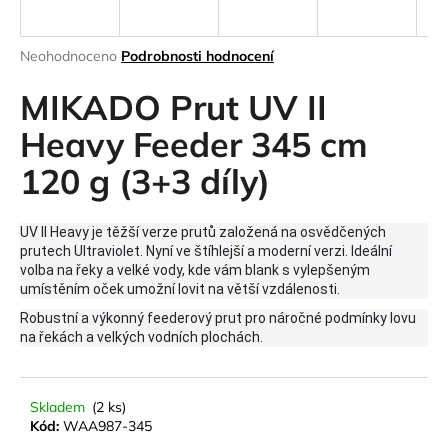
a
j
Průměrné
Neohodnoceno
Podrobnosti hodnocení
í
hodnocení
produktu
MIKADO Prut UV II
t
je
?
0,0
Heavy Feeder 345 cm
z
120 g (3+3 díly)
5
hvězdiček.
HLEDAT
UV II Heavy je těžší verze prutů založená na osvědčených
prutech Ultraviolet. Nyní ve štíhlejší a moderní verzi. Ideální
volba na řeky a velké vody, kde vám blank s vylepšeným
umístěním oček umožní lovit na větší vzdálenosti.
D
Robustní a výkonný feederový prut pro náročné podmínky lovu
na řekách a velkých vodních plochách.
o
p
o
r
Skladem
(2 ks)
Kód:
WAA987-345
u