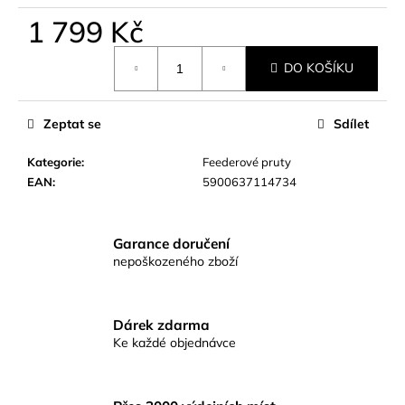
č
u
1 799 Kč
j
Měrná
e
DO KOŠÍKU
cena:
m
e
Zeptat se
Sdílet
KAMATSU
Kategorie
:
Feederové pruty
CHEBURASHKA
EAN
:
5900637114734
ROUND
FORGED
WR
BLN
Garance doručení
Č.1
nepoškozeného zboží
54
Kč
Dárek zdarma
Ke každé objednávce