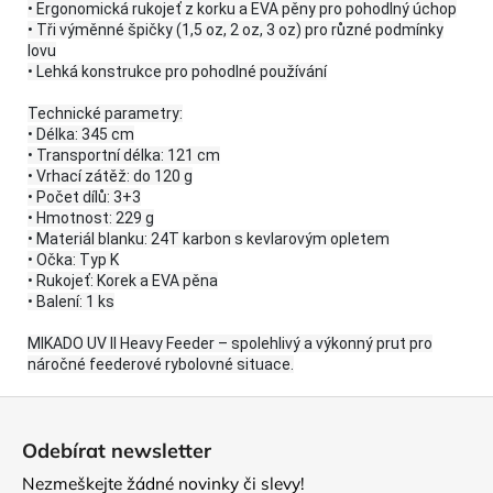
• Ergonomická rukojeť z korku a EVA pěny pro pohodlný úchop
• Tři výměnné špičky (1,5 oz, 2 oz, 3 oz) pro různé podmínky
lovu
• Lehká konstrukce pro pohodlné používání
Technické parametry:
• Délka: 345 cm
• Transportní délka: 121 cm
• Vrhací zátěž: do 120 g
• Počet dílů: 3+3
• Hmotnost: 229 g
• Materiál blanku: 24T karbon s kevlarovým opletem
• Očka: Typ K
• Rukojeť: Korek a EVA pěna
• Balení: 1 ks
MIKADO UV II Heavy Feeder – spolehlivý a výkonný prut pro
náročné feederové rybolovné situace.
Z
á
Odebírat newsletter
p
Nezmeškejte žádné novinky či slevy!