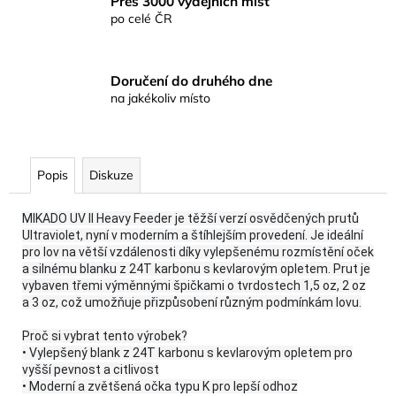
Přes 3000 výdejních míst
po celé ČR
Doručení do druhého dne
na jakékoliv místo
Popis
Diskuze
MIKADO UV II Heavy Feeder je těžší verzí osvědčených prutů
Ultraviolet, nyní v moderním a štíhlejším provedení. Je ideální
pro lov na větší vzdálenosti díky vylepšenému rozmístění oček
a silnému blanku z 24T karbonu s kevlarovým opletem. Prut je
vybaven třemi výměnnými špičkami o tvrdostech 1,5 oz, 2 oz
a 3 oz, což umožňuje přizpůsobení různým podmínkám lovu.
Proč si vybrat tento výrobek?
• Vylepšený blank z 24T karbonu s kevlarovým opletem pro
vyšší pevnost a citlivost
• Moderní a zvětšená očka typu K pro lepší odhoz