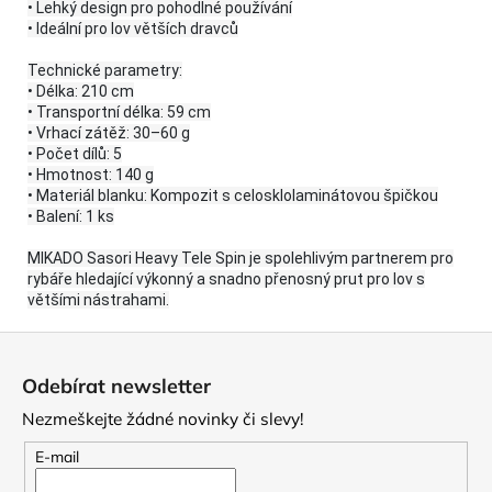
• Lehký design pro pohodlné používání
• Ideální pro lov větších dravců
Technické parametry:
• Délka: 210 cm
• Transportní délka: 59 cm
• Vrhací zátěž: 30–60 g
• Počet dílů: 5
• Hmotnost: 140 g
• Materiál blanku: Kompozit s celosklolaminátovou špičkou
• Balení: 1 ks
MIKADO Sasori Heavy Tele Spin je spolehlivým partnerem pro
rybáře hledající výkonný a snadno přenosný prut pro lov s
většími nástrahami.
Z
á
Odebírat newsletter
p
Nezmeškejte žádné novinky či slevy!
a
t
E-mail
í