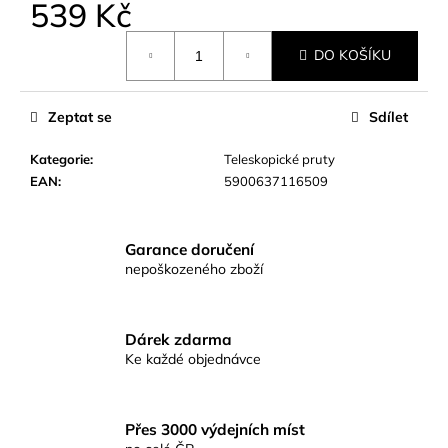
č
539 Kč
u
Měrná
j
DO KOŠÍKU
cena:
e
m
e
Zeptat se
Sdílet
Kategorie
:
Teleskopické pruty
RYBÁŘSKÉ
EAN
:
5900637116509
KRMENÍ
RICHARD
KONOPÁSEK
RIKOMIX
Garance doručení
PLOTICE
nepoškozeného zboží
ČERNÁ
2.5KG
219
Kč
Dárek zdarma
Ke každé objednávce
Přes 3000 výdejních míst