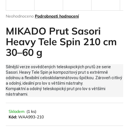
a
j
Průměrné
Neohodnoceno
Podrobnosti hodnocení
í
hodnocení
produktu
MIKADO Prut Sasori
t
je
?
0,0
Heavy Tele Spin 210 cm
z
30–60 g
5
hvězdiček.
HLEDAT
Silnější verze osvědčených teleskopických prutů ze serie
Sasori. Heavy Tele Spin je kompozitový prut s extrémně
odolnou a flexibilní celosklolaminátovou špičkou. Zároveň citlivý
a odolný, ideální pro lov s většími nástrahy.
Kompaktní a odolný teleskopický prut pro lov s většími
D
nástrahami.
o
p
o
Skladem
(1 ks)
r
Kód:
WAA993-210
u