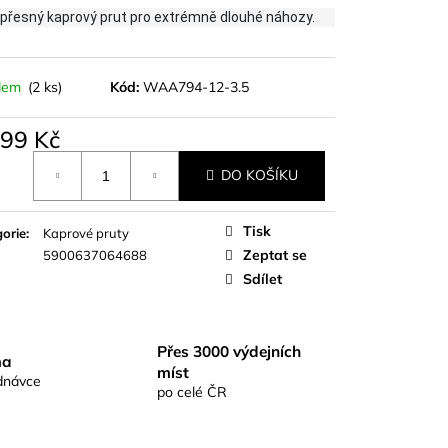
S RICHARDKA
a přesný kaprový prut pro extrémně dlouhé náhozy.
KOMIX KAPR ČERNÝ
dem
(2 ks)
Kód:
WAA794-12-3.5
699 Kč
á
DO KOŠÍKU
Tisk
orie
:
Kaprové pruty
Zeptat se
5900637064688
Sdílet
Přes 3000 výdejních
ma
míst
dnávce
po celé ČR