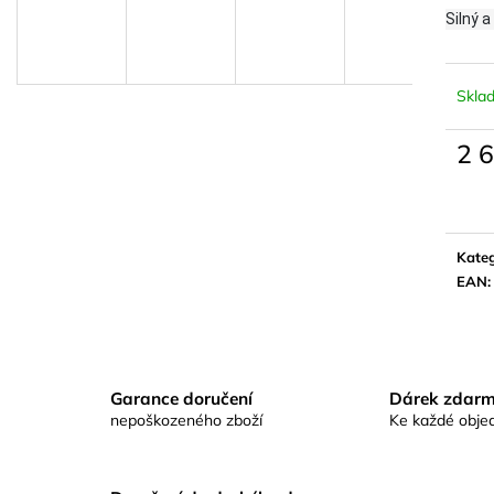
KAPROVÁ SMĚS RICHARDA
KAPROVÁ SMĚ
Silný 
KONOPÁSKA RIKOMIX KAPR SPECIÁL
KONOPÁSKA RI
ŽLUTÉ
2,5KG
219 Kč
219 Kč
Skla
2 
Měrn
cena:
Kateg
EAN
:
Garance doručení
Dárek zdar
nepoškozeného zboží
Ke každé obje