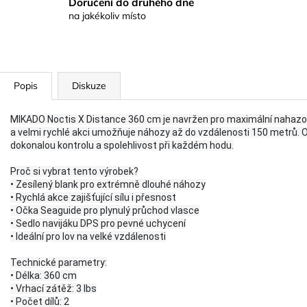
Doručení do druhého dne
na jakékoliv místo
Popis
Diskuze
MIKADO Noctis X Distance 360 cm je navržen pro maximální nahazova
a velmi rychlé akci umožňuje náhozy až do vzdálenosti 150 metrů. O
dokonalou kontrolu a spolehlivost při každém hodu.
Proč si vybrat tento výrobek?
• Zesílený blank pro extrémně dlouhé náhozy
• Rychlá akce zajišťující sílu i přesnost
• Očka Seaguide pro plynulý průchod vlasce
• Sedlo navijáku DPS pro pevné uchycení
• Ideální pro lov na velké vzdálenosti
Technické parametry:
• Délka: 360 cm
• Vrhací zátěž: 3 lbs
• Počet dílů: 2