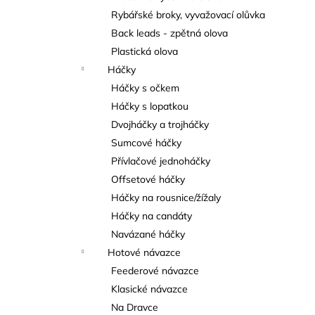
Rybářské broky, vyvažovací olůvka
Back leads - zpětná olova
Plastická olova
Háčky
Háčky s očkem
Háčky s lopatkou
Dvojháčky a trojháčky
Sumcové háčky
Přívlačové jednoháčky
Offsetové háčky
Háčky na rousnice/žížaly
Háčky na candáty
Navázané háčky
Hotové návazce
Feederové návazce
Klasické návazce
Na Dravce