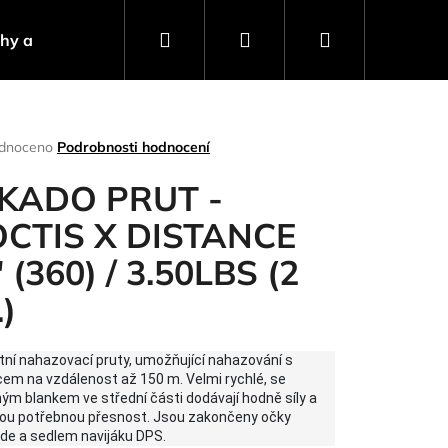
Hledat
Přihlášení
Nákupní
ahy a návnady
Stojany a signalizátory
Progra
košík
rné
dnoceno
Podrobnosti hodnocení
ení
tu
KADO PRUT -
CTIS X DISTANCE
' (360) / 3.50LBS (2
ček.
.)
tní nahazovací pruty, umožňující nahazování s
em na vzdálenost až 150 m. Velmi rychlé, se
ným blankem ve střední části dodávají hodně síly a
Následující
ou potřebnou přesnost. Jsou zakončeny očky
de a sedlem navijáku DPS.