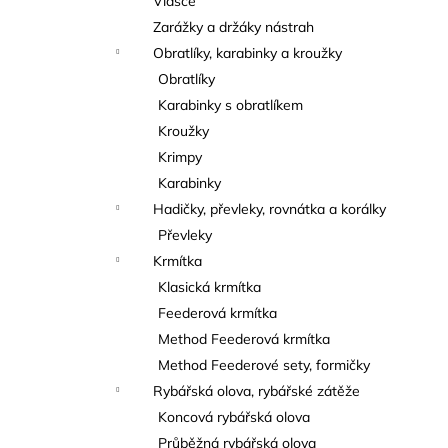
Vlasce
Zarážky a držáky nástrah
Obratlíky, karabinky a kroužky
Obratlíky
Karabinky s obratlíkem
Kroužky
Krimpy
Karabinky
Hadičky, převleky, rovnátka a korálky
Převleky
Krmítka
Klasická krmítka
Feederová krmítka
Method Feederová krmítka
Method Feederové sety, formičky
Rybářská olova, rybářské zátěže
Koncová rybářská olova
Průběžná rybářská olova