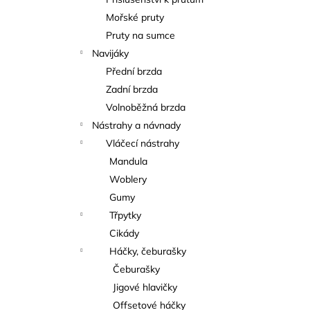
KAPROVÁ SMĚS RICHARDA
l
KONOPÁSKA RIKOMIX KAPR ČERVENÝ
Mořské pruty
2,5KG
Pruty na sumce
219 Kč
Navijáky
Přední brzda
Zadní brzda
Volnoběžná brzda
Nástrahy a návnady
Vláčecí nástrahy
Mandula
Woblery
Gumy
Třpytky
Cikády
Háčky, čeburašky
Čeburašky
Jigové hlavičky
Offsetové háčky