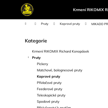
K
Přejít
na
o
Krmení RIKOMIX R
obsah
Zpět
Zpět
š
do
do
í
Domů
Pruty
Kaprové pruty
MIKADO PRU
k
obchodu
obchodu
P
o
Kategorie
Přeskočit
s
kategorie
t
Krmení RIKOMIX Richard Konopásek
r
Pruty
a
Pickery
n
Matchové, bolognesové pruty
n
Kaprové pruty
í
Přívlačové pruty
p
Feederové pruty
a
Teleskopické pruty
n
Spodové pruty
e
Příslušenství k prutům