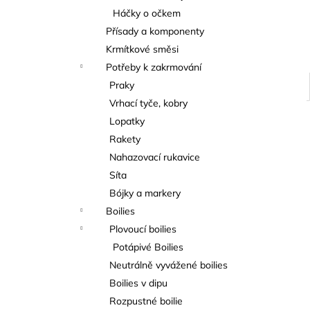
Háčky o očkem
Přísady a komponenty
Krmítkové směsi
Potřeby k zakrmování
Praky
Vrhací tyče, kobry
Lopatky
Rakety
Nahazovací rukavice
Síta
Bójky a markery
Boilies
Plovoucí boilies
Potápivé Boilies
Neutrálně vyvážené boilies
Boilies v dipu
Rozpustné boilie