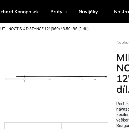
ichard Konopásek
Pruty
Navijáky
Nástr
T - NOCTIS X DISTANCE 12' (360) / 3.50LBS (2 díl.)
Co potřebujete najít?
Průmě
Neoho
hodnoc
produk
MI
HLEDAT
je
0,0
NO
z
12
5
Doporučujeme
hvězdi
díl
Perfek
návazc
zesíle
vešker
Seagui