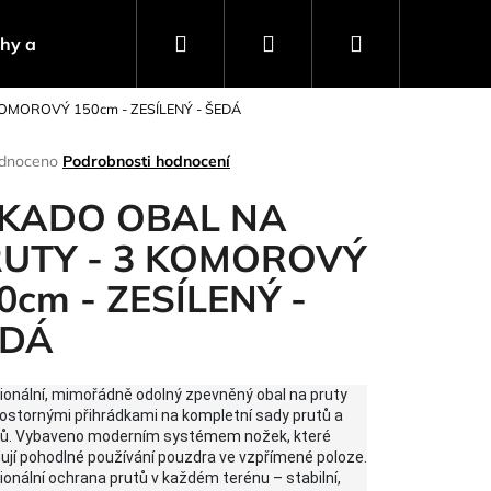
Hledat
Přihlášení
Nákupní
ahy a návnady
Stojany a signalizátory
Progra
OMOROVÝ 150cm - ZESÍLENÝ - ŠEDÁ
košík
rné
dnoceno
Podrobnosti hodnocení
ení
tu
KADO OBAL NA
UTY - 3 KOMOROVÝ
0cm - ZESÍLENÝ -
ček.
EDÁ
ionální, mimořádně odolný zpevněný obal na pruty
rostornými přihrádkami na kompletní sady prutů a
ků. Vybaveno moderním systémem nožek, které
Následující
jí pohodlné používání pouzdra ve vzpřímené poloze.
ionální ochrana prutů v každém terénu – stabilní,