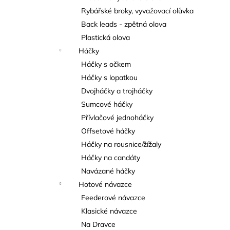
Rybářské broky, vyvažovací olůvka
Back leads - zpětná olova
Plastická olova
Háčky
Háčky s očkem
Háčky s lopatkou
Dvojháčky a trojháčky
Sumcové háčky
Přívlačové jednoháčky
Offsetové háčky
Háčky na rousnice/žížaly
Háčky na candáty
Navázané háčky
Hotové návazce
Feederové návazce
Klasické návazce
Na Dravce