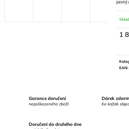
KAPROVÁ SMĚS RICHARDA
KAPROVÁ SMĚ
pevný a
KONOPÁSKA RIKOMIX KAPR SPECIÁL
KONOPÁSKA RI
ŽLUTÉ
2,5KG
219 Kč
219 Kč
Skla
1 
Měrn
cena:
Kateg
EAN
:
Garance doručení
Dárek zdar
nepoškozeného zboží
Ke každé obje
Doručení do druhého dne