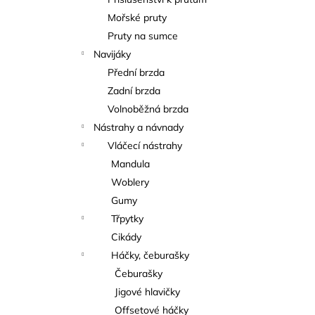
KAPROVÁ SMĚS RICHARDA
l
KONOPÁSKA RIKOMIX KAPR ČERVENÝ
Mořské pruty
2,5KG
Pruty na sumce
219 Kč
Navijáky
Přední brzda
Zadní brzda
Volnoběžná brzda
Nástrahy a návnady
Vláčecí nástrahy
Mandula
Woblery
Gumy
Třpytky
Cikády
Háčky, čeburašky
Čeburašky
Jigové hlavičky
Offsetové háčky