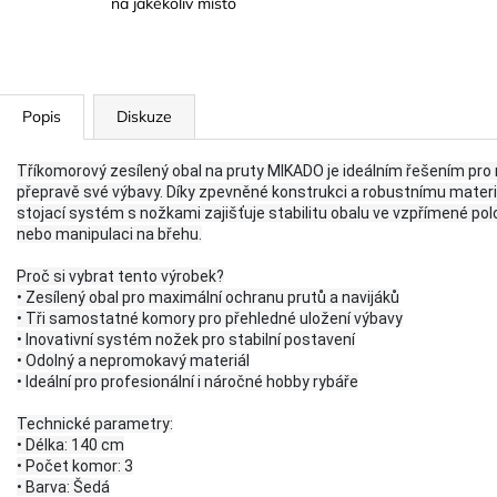
na jakékoliv místo
Popis
Diskuze
Tříkomorový zesílený obal na pruty MIKADO je ideálním řešením pro ry
přepravě své výbavy. Díky zpevněné konstrukci a robustnímu materiálu
stojací systém s nožkami zajišťuje stabilitu obalu ve vzpřímené p
nebo manipulaci na břehu.
Proč si vybrat tento výrobek?
• Zesílený obal pro maximální ochranu prutů a navijáků
• Tři samostatné komory pro přehledné uložení výbavy
• Inovativní systém nožek pro stabilní postavení
• Odolný a nepromokavý materiál
• Ideální pro profesionální i náročné hobby rybáře
Technické parametry:
• Délka: 140 cm
• Počet komor: 3
• Barva: Šedá