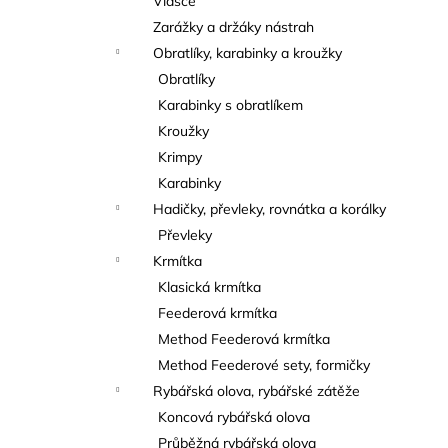
Vlasce
Zarážky a držáky nástrah
Obratlíky, karabinky a kroužky
Obratlíky
Karabinky s obratlíkem
Kroužky
Krimpy
Karabinky
Hadičky, převleky, rovnátka a korálky
Převleky
Krmítka
Klasická krmítka
Feederová krmítka
Method Feederová krmítka
Method Feederové sety, formičky
Rybářská olova, rybářské zátěže
Koncová rybářská olova
Průběžná rybářská olova