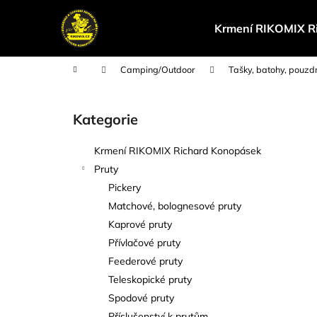
K
Přejít
na
o
Krmení RIKOMIX R
obsah
Zpět
Zpět
š
do
do
í
Domů
Camping/Outdoor
Tašky, batohy, pouzdr
k
obchodu
obchodu
P
o
Kategorie
Přeskočit
s
kategorie
t
Krmení RIKOMIX Richard Konopásek
r
Pruty
a
Pickery
n
Matchové, bolognesové pruty
n
Kaprové pruty
í
Přívlačové pruty
p
Feederové pruty
a
Teleskopické pruty
n
Spodové pruty
e
Příslušenství k prutům