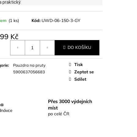
S RICHARDKA
 praktický.
KOMIX KAPR ČERNÝ
dem
(1 ks)
Kód:
UWD-06-150-3-GY
899 Kč
á
DO KOŠÍKU
Tisk
orie
:
Pouzdra na pruty
Zeptat se
5900637056683
Sdílet
Přes 3000 výdejních
ma
míst
dnávce
po celé ČR