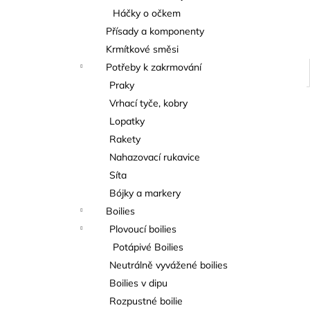
Háčky o očkem
Přísady a komponenty
Krmítkové směsi
Potřeby k zakrmování
Praky
Vrhací tyče, kobry
Lopatky
Rakety
Nahazovací rukavice
Síta
Bójky a markery
Boilies
Plovoucí boilies
Potápivé Boilies
Neutrálně vyvážené boilies
Boilies v dipu
Rozpustné boilie