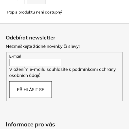
Popis produktu není dostupný
Z
á
Odebírat newsletter
p
Nezmeškejte žádné novinky či slevy!
a
t
E-mail
í
Vložením e-mailu souhlasíte s
podmínkami ochrany
osobních údajů
PŘIHLÁSIT SE
Informace pro vás