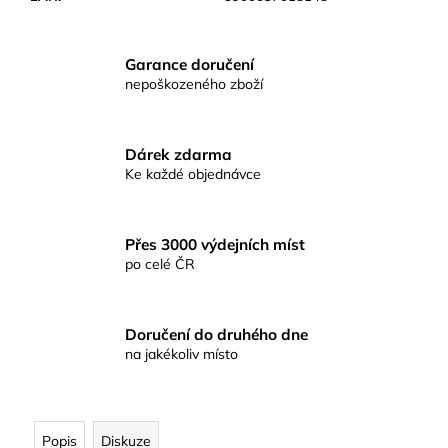
č
u
j
Garance doručení
e
nepoškozeného zboží
m
e
Dárek zdarma
KAPROVÁ
Ke každé objednávce
SMĚS
RICHARDA
KONOPÁSKA
RIKOMIX
Přes 3000 výdejních míst
KAPR
po celé ČR
ČERVENÝ
2,5KG
219
Doručení do druhého dne
Kč
na jakékoliv místo
Popis
Diskuze