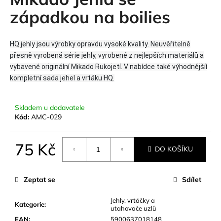
je
a
0,0
západkou na boilies
z
j
5
í
hvězdiček.
HQ jehly jsou výrobky opravdu vysoké kvality. Neuvěřitelně
t
přesně vyrobená série jehly, vyrobené z nejlepších materiálů a
?
vybavené originální Mikado Rukojetí. V nabídce také výhodnějšíí
kompletní sada jehel a vrtáku HQ.
Skladem u dodavatele
HLEDAT
Kód:
AMC-029
75 Kč
DO KOŠÍKU
D
Měrná
o
cena:
p
Zeptat se
Sdílet
o
r
Jehly, vrtáčky a
Kategorie
:
utahovače uzlů
u
EAN
:
5900637018148