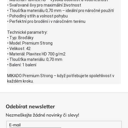
• Svařované švy pro maximální životnost
• Tloušťka materiálu 0,70 mm – ideální pro náročné použití
• Pohodlný střih a volnost pohybu
• Perfektní pro brodění i v náročném terénu
Technické parametry:
• Typ: Broďáky
• Model: Premium Strong
• Velikost: 42
• Materiál: Plavitex HD 700 g/m2
• Tloušťka materiálu: 0,70 mm
• Balení: 1 balení
MIKADO Premium Strong – když potřebujete spolehlivost v
každém kroku.
Z
á
Odebírat newsletter
p
Nezmeškejte žádné novinky či slevy!
a
t
E-mail