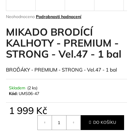
a
j
Průměrné
Neohodnoceno
Podrobnosti hodnocení
í
hodnocení
produktu
MIKADO BRODÍCÍ
t
je
?
0,0
KALHOTY - PREMIUM -
z
STRONG - Vel.47 - 1 bal
5
hvězdiček.
HLEDAT
BROĎÁKY - PREMIUM - STRONG - Vel.47 - 1 bal
Skladem
(2 ks)
Kód:
UMS06-47
D
o
p
1 999 Kč
o
Měrná
r
DO KOŠÍKU
cena:
u