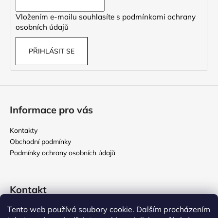
í
Vložením e-mailu souhlasíte s
podmínkami ochrany
osobních údajů
PŘIHLÁSIT SE
Informace pro vás
Kontakty
Obchodní podmínky
Podmínky ochrany osobních údajů
Kontakt
Tento web používá soubory cookie. Dalším procházením
rikomix
@
seznam.cz