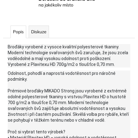
na jakékoliv místo
Popis
Diskuze
Broďáky vyrobené z vysoce kvalitní polyesterové tkaniny.
Moderní technologie svařovaných švů zaručuje, že jsou zcela
voděodolné a mají vysokou odolnost proti poškození.
Vyrobené z Plavitexu HD 700g/m2 o tloušťce 0,70 mm.
Odolnost, pohodlí a naprostá vodotěsnost pro náročné
podmínky.
Prémiové broďáky MIKADO Strong jsou vyrobené z extrémně
odolné polyesterové tkaniny s vrstvou Plavitex HD o hustotě
700 g/m2 a tloušťce 0,70 mm. Moderní technologie
svařovaných švů zajišťuje absolutní vodotěsnost a vysokou
životnost i při častém používání. Skvělá volba pro rybáře, kteří
se pohybují v těžkém terénu nebo v chladné vodě.
Proč si vybrat tento výrobek?
• Materiál Plavitex HD – vysoká odolnost a vodotěsnost