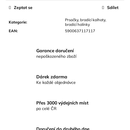
č
u
Zeptat se
Sdílet
j
e
Prsačky, brodící kalhoty,
Kategorie
:
brodící holínky
m
EAN
:
5900637117117
e
CEJNOVÁ
Garance doručení
SMĚS
nepoškozeného zboží
RICHARDA
KONOPÁSKA
RIKOMIX
CEJN
Dárek zdarma
SPECIÁL
Ke každé objednávce
ČERNÝ
2,5KG
219
Kč
Přes 3000 výdejních míst
po celé ČR
Doručení do druhého dne