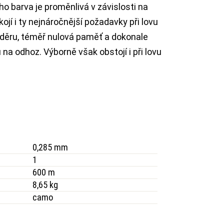
ho barva je proměnlivá v závislosti na
ojí i ty nejnáročnější požadavky při lovu
 oděru, téměř nulová paměť a dokonale
u na odhoz. Výborně však obstojí i při lovu
0,285 mm
1
600 m
8,65 kg
camo