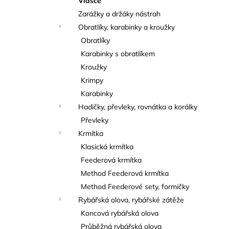
Vlasce
Zarážky a držáky nástrah
Obratlíky, karabinky a kroužky
Obratlíky
Karabinky s obratlíkem
Kroužky
Krimpy
Karabinky
Hadičky, převleky, rovnátka a korálky
Převleky
Krmítka
Klasická krmítka
Feederová krmítka
Method Feederová krmítka
Method Feederové sety, formičky
Rybářská olova, rybářské zátěže
Koncová rybářská olova
Průběžná rybářská olova