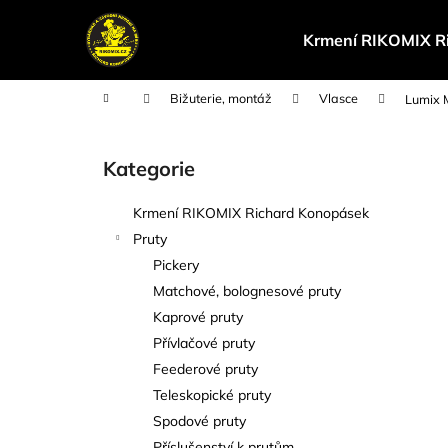
K
Přejít
na
o
Krmení RIKOMIX R
obsah
Zpět
Zpět
š
do
do
í
Domů
Bižuterie, montáž
Vlasce
Lumix 
k
obchodu
obchodu
P
o
Kategorie
Přeskočit
s
kategorie
t
Krmení RIKOMIX Richard Konopásek
r
Pruty
a
Pickery
n
Matchové, bolognesové pruty
n
Kaprové pruty
í
Přívlačové pruty
p
Feederové pruty
a
Teleskopické pruty
n
Spodové pruty
e
Příslušenství k prutům