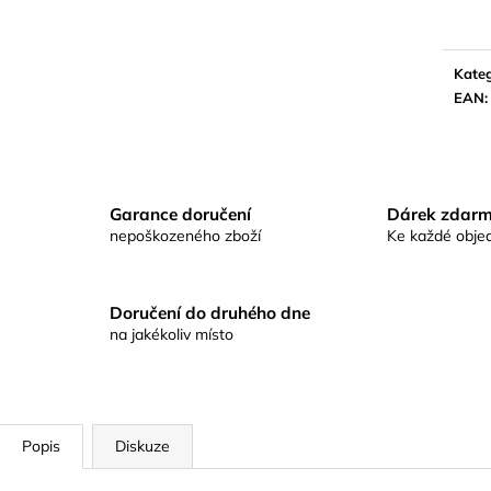
KAPROVÁ SMĚS RICHARDA
KAPROVÁ SMĚ
KONOPÁSKA RIKOMIX KAPR SPECIÁL
KONOPÁSKA RI
ŽLUTÉ
2,5KG
219 Kč
219 Kč
Kateg
EAN
:
Garance doručení
Dárek zdar
nepoškozeného zboží
Ke každé obje
Doručení do druhého dne
na jakékoliv místo
Popis
Diskuze