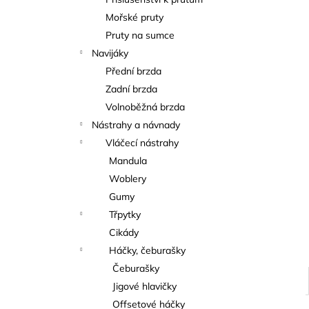
KAPROVÁ SMĚS RICHARDA
l
KONOPÁSKA RIKOMIX KAPR ČERVENÝ
Mořské pruty
2,5KG
Pruty na sumce
219 Kč
Navijáky
Přední brzda
Zadní brzda
Volnoběžná brzda
Nástrahy a návnady
Vláčecí nástrahy
Mandula
Woblery
Gumy
Třpytky
Cikády
Háčky, čeburašky
Čeburašky
Jigové hlavičky
Offsetové háčky