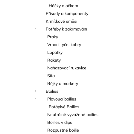
Háčky o očkem
Přísady a komponenty
Krmítkové směsi
Potřeby k zakrmování
Praky
Vrhací tyče, kobry
Lopatky
Rakety
Nahazovací rukavice
Síta
Bójky a markery
Boilies
Plovoucí boilies
Potápivé Boilies
Neutrálně vyvážené boilies
Boilies v dipu
Rozpustné boilie