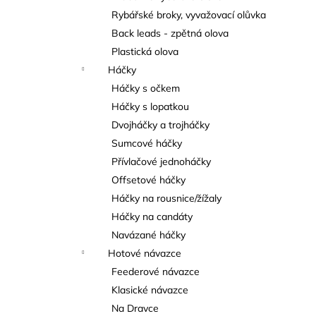
Rybářské broky, vyvažovací olůvka
Back leads - zpětná olova
Plastická olova
Háčky
Háčky s očkem
Háčky s lopatkou
Dvojháčky a trojháčky
Sumcové háčky
Přívlačové jednoháčky
Offsetové háčky
Háčky na rousnice/žížaly
Háčky na candáty
Navázané háčky
Hotové návazce
Feederové návazce
Klasické návazce
Na Dravce