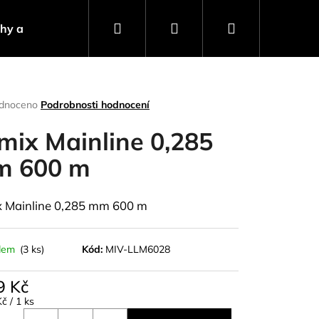
Hledat
Přihlášení
Nákupní
ahy a návnady
Stojany a signalizátory
Progra
košík
rné
dnoceno
Podrobnosti hodnocení
ení
tu
mix Mainline 0,285
 600 m
ček.
 Mainline 0,285 mm 600 m
dem
(3 ks)
Kód:
MIV-LLM6028
9 Kč
Následující
á
č / 1 ks