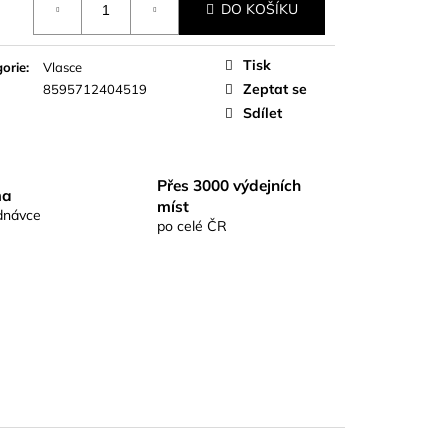
S RICHARDKA
DO KOŠÍKU
KOMIX KAPR ČERNÝ
Tisk
orie
:
Vlasce
Zeptat se
8595712404519
Sdílet
Přes 3000 výdejních
ma
míst
dnávce
po celé ČR