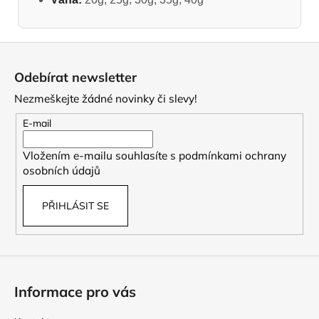
Z
á
Odebírat newsletter
p
Nezmeškejte žádné novinky či slevy!
a
t
E-mail
í
Vložením e-mailu souhlasíte s
podmínkami ochrany
osobních údajů
PŘIHLÁSIT SE
Informace pro vás