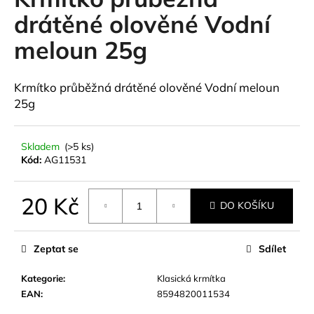
je
a
0,0
drátěné olověné Vodní
z
j
meloun 25g
5
í
hvězdiček.
t
Krmítko průběžná drátěné olověné Vodní meloun
?
25g
Skladem
(>5 ks)
Kód:
AG11531
HLEDAT
20 Kč
DO KOŠÍKU
D
Měrná
cena:
o
Zeptat se
Sdílet
p
o
Kategorie
:
Klasická krmítka
r
EAN
:
8594820011534
u