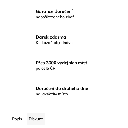
č
u
Garance doručení
j
nepoškozeného zboží
e
m
e
Dárek zdarma
Ke každé objednávce
MUSTAD
HOODLUM
LIVE
Přes 3000 výdejních míst
BAIT
po celé ČR
HÁČEK
6/0
5KS
129
Doručení do druhého dne
Kč
na jakékoliv místo
Popis
Diskuze