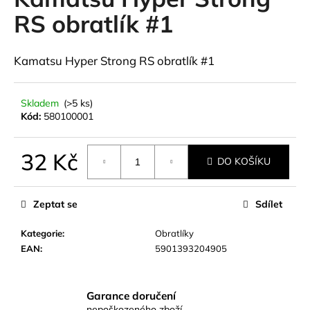
je
a
0,0
RS obratlík #1
z
j
5
í
hvězdiček.
Kamatsu Hyper Strong RS obratlík #1
t
?
Skladem
(>5 ks)
Kód:
580100001
32 Kč
HLEDAT
DO KOŠÍKU
Měrná
cena:
Zeptat se
Sdílet
D
Kategorie
:
Obratlíky
o
EAN
:
5901393204905
p
o
r
u
Garance doručení
nepoškozeného zboží