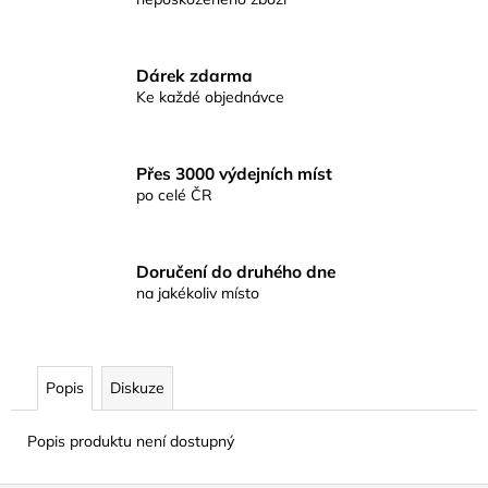
č
u
j
e
Dárek zdarma
m
Ke každé objednávce
e
Přes 3000 výdejních míst
RYBÁŘSKÉ
po celé ČR
KRMENÍ
RICHARD
KONOPÁSEK
RIKOMIX
Doručení do druhého dne
PLOTICE
na jakékoliv místo
ČERNÁ
2.5KG
219
Kč
Popis
Diskuze
Popis produktu není dostupný