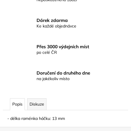
č
u
j
e
Dárek zdarma
m
Ke každé objednávce
e
Přes 3000 výdejních míst
KAPROVÁ
po celé ČR
SMĚS
RICHARDA
KONOPÁSKA
RIKOMIX
Doručení do druhého dne
KAPR
na jakékoliv místo
SPECIÁL
ŽLUTÉ
219
Kč
Popis
Diskuze
- délka raménka háčku: 13 mm
Z