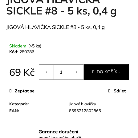
je
a
0,0
SICKLE #8 - 5 ks, 0,4 g
z
j
5
í
hvězdiček.
JIGOVÁ HLAVIČKA SICKLE #8 - 5 ks, 0,4 g
t
?
Skladem
(>5 ks)
Kód:
280286
69 Kč
HLEDAT
DO KOŠÍKU
Měrná
cena:
Zeptat se
Sdílet
D
Kategorie
:
Jigové hlavičky
o
EAN
:
8595712802865
p
o
r
u
Garance doručení
nepoškozeného zboží