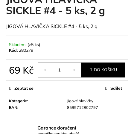
je
a
0,0
SICKLE #4 - 5 ks, 2 g
z
j
5
í
hvězdiček.
JIGOVÁ HLAVIČKA SICKLE #4 - 5 ks, 2 g
t
?
Skladem
(>5 ks)
Kód:
280279
69 Kč
HLEDAT
DO KOŠÍKU
Měrná
cena:
Zeptat se
Sdílet
D
Kategorie
:
Jigové hlavičky
o
EAN
:
8595712802797
p
o
r
u
Garance doručení
nepoškozeného zboží