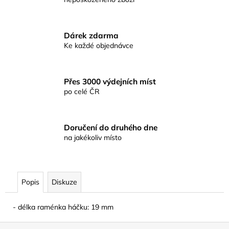
č
u
j
e
Dárek zdarma
m
Ke každé objednávce
e
Přes 3000 výdejních míst
KAMATSU
po celé ČR
CHEBURASHKA
ROUND
FORGED
WR
Doručení do druhého dne
BLN
na jakékoliv místo
Č.1
54
Kč
Popis
Diskuze
- délka raménka háčku: 19 mm
Z