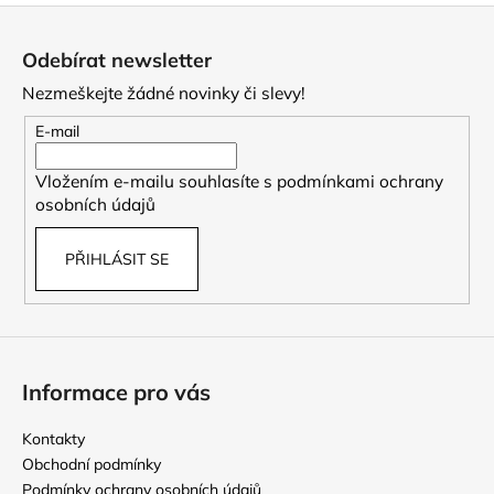
Z
á
Odebírat newsletter
p
Nezmeškejte žádné novinky či slevy!
a
t
E-mail
í
Vložením e-mailu souhlasíte s
podmínkami ochrany
osobních údajů
PŘIHLÁSIT SE
Informace pro vás
Kontakty
Obchodní podmínky
Podmínky ochrany osobních údajů