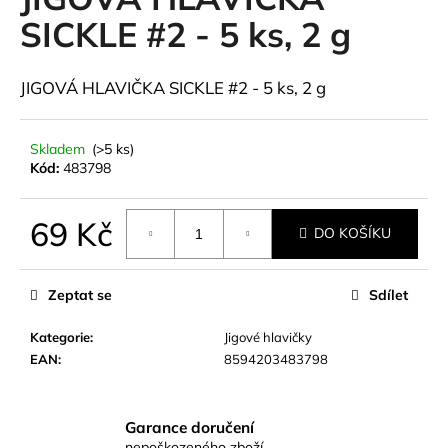
je
a
0,0
SICKLE #2 - 5 ks, 2 g
z
j
5
í
hvězdiček.
JIGOVÁ HLAVIČKA SICKLE #2 - 5 ks, 2 g
t
?
Skladem
(>5 ks)
Kód:
483798
69 Kč
HLEDAT
DO KOŠÍKU
Měrná
cena:
Zeptat se
Sdílet
D
Kategorie
:
Jigové hlavičky
o
EAN
:
8594203483798
p
o
r
u
Garance doručení
nepoškozeného zboží