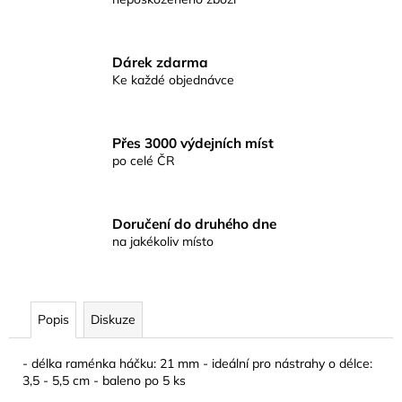
č
u
j
e
Dárek zdarma
m
Ke každé objednávce
e
Přes 3000 výdejních míst
KAPROVÁ
po celé ČR
SMĚS
RICHARDA
KONOPÁSKA
RIKOMIX
Doručení do druhého dne
KAPR
na jakékoliv místo
SPECIÁL
ŽLUTÉ
219
Kč
Popis
Diskuze
- délka raménka háčku: 21 mm - ideální pro nástrahy o délce:
3,5 - 5,5 cm - baleno po 5 ks