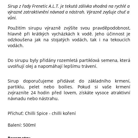
Sirup z řady Frenetic A.L.T. je tekutá zálivka vhodná na rychlé a
výrazné zatraktivnění návnad a nástrah. Výrazně zvyšuje chuť a
vůni.
Použitím sirupu výrazně zvýšíte svou pravděpodobnost,
hlavně při krátkých vycházkách k vodě. Jeho účinnost je
odzkoušena jak na stojatých vodách, tak i na tekoucích
vodách.
Do sirupu byly přidány rozemletá partiklová semena, která
uvolňují olej a napomáhají lepšímu trávení.
Sirup doporučujeme přidávat do základního krmení,
partiklu, pelet nebo boilies. Pokud si vaše krmení
zvýrazníte 24 hodin před lovem, získáte vysoce atraktivní
návnadu nebo nástrahu.
Příchuť: Chilli Spice - chilli koření
Balení: 500ml