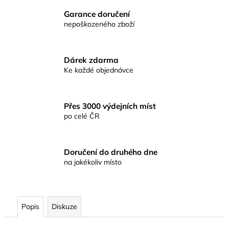
č
u
Garance doručení
j
nepoškozeného zboží
e
m
e
Dárek zdarma
Ke každé objednávce
CEJNOVÁ
SMĚS
RICHARDA
Přes 3000 výdejních míst
KONOPÁSKA
po celé ČR
RIKOMIX
CEJN
SPECIÁL
ČERNÝ
Doručení do druhého dne
2,5KG
na jakékoliv místo
219
Kč
Popis
Diskuze