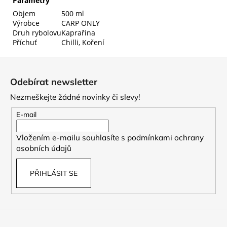
Parametry
Objem
500 ml
Výrobce
CARP ONLY
Druh rybolovu
Kaprařina
Příchuť
Chilli, Koření
Z
á
Odebírat newsletter
p
Nezmeškejte žádné novinky či slevy!
a
t
E-mail
í
Vložením e-mailu souhlasíte s
podmínkami ochrany
osobních údajů
PŘIHLÁSIT SE