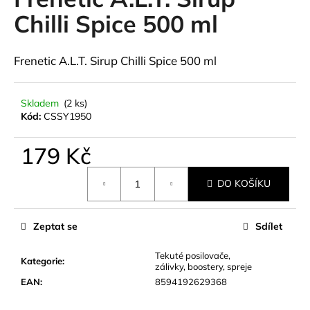
je
a
0,0
Chilli Spice 500 ml
z
j
5
í
hvězdiček.
Frenetic A.L.T. Sirup Chilli Spice 500 ml
t
?
Skladem
(2 ks)
Kód:
CSSY1950
179 Kč
HLEDAT
Měrná
DO KOŠÍKU
cena:
D
Zeptat se
Sdílet
o
p
Tekuté posilovače,
Kategorie
:
o
zálivky, boostery, spreje
r
EAN
:
8594192629368
u