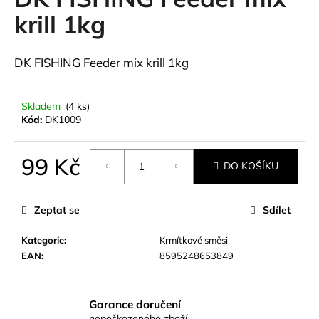
je
a
0,0
krill 1kg
z
j
5
í
hvězdiček.
DK FISHING Feeder mix krill 1kg
t
?
Skladem
(4 ks)
Kód:
DK1009
99 Kč
HLEDAT
DO KOŠÍKU
Měrná
cena:
Zeptat se
Sdílet
D
Kategorie
:
Krmítkové směsi
o
EAN
:
8595248653849
p
o
r
u
Garance doručení
nepoškozeného zboží