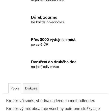
č
u
j
e
Dárek zdarma
m
Ke každé objednávce
e
Přes 3000 výdejních míst
RYBÁŘSKÉ
po celé ČR
KRMENÍ
RICHARD
KONOPÁSEK
RIKOMIX
Doručení do druhého dne
PLOTICE
na jakékoliv místo
ČERNÁ
2.5KG
219
Kč
Popis
Diskuze
Krmítková směs, vhodná na feeder i methodfeeder.
Krmítkový mix obsahuje všechny potřebné složky a je