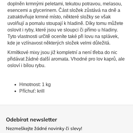
doplněn krmnými peletami, tekutou potravou, melasou,
esencemi a glycerinem. Část složek zůstává na dně a
zatraktivňuje krmné místo, některé složky se však
uvolňují a pomalu stoupají k hladině. Díky tomu můžete
oslovit i ryby, které jsou ve sloupci či přímo u hladiny.
Tyto vlastnosti určitě oceníte také při lovu na splávek,
kde je vzlínavost některých složek velmi důležitá.
Krmítkové mixy jsou již kompletní a není třeba do nic
přidávat žádné další aromata. Vhodné pro lov kaprů, ale
osloví i bílou rybu.
Hmotnost: 1 kg
Příchuť: krill
Z
á
Odebírat newsletter
p
Nezmeškejte žádné novinky či slevy!
a