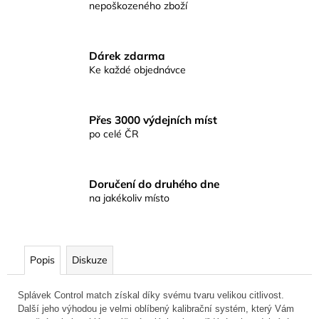
č
nepoškozeného zboží
u
j
e
Dárek zdarma
m
Ke každé objednávce
e
Přes 3000 výdejních míst
KAPROVÁ
po celé ČR
SMĚS
RICHARDKA
KONOPÁSKA
RIKOMIX
KAPR
Doručení do druhého dne
ČERNÝ
na jakékoliv místo
2,5KG
219
Kč
Popis
Diskuze
Splávek Control match získal díky svému tvaru velikou citlivost.
Další jeho výhodou je velmi oblíbený kalibrační systém, který Vám