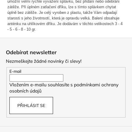
umožní velmi rychlé vyvážení splávku, bez přidání nebo odebrání
zátěže. Při úplném zatlačení dříku, lze s tímto splávkem chytat
úplně bez zátěže. Je celý vyroben z plastu, takže Vám odpadají
starosti s jeho životnsotí, která je opravdu velká. Balení obsahuje
anténku na uhlíkovém dříku. Je dodávám v těchto velikostech 3 - 4
- 5 - 6 - 8 - 10 gr.
Z
á
Odebírat newsletter
p
Nezmeškejte žádné novinky či slevy!
a
t
E-mail
í
Vložením e-mailu souhlasíte s
podmínkami ochrany
osobních údajů
PŘIHLÁSIT SE