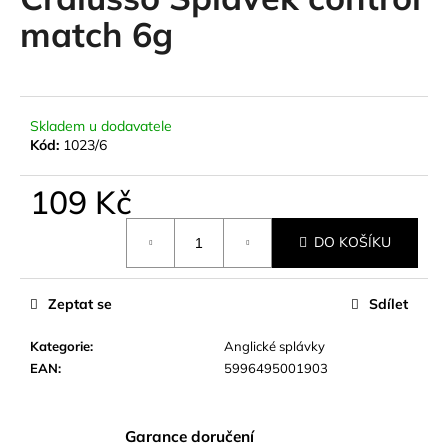
je
a
0,0
match 6g
z
j
5
í
hvězdiček.
t
?
Skladem u dodavatele
Kód:
1023/6
109 Kč
Měrná
HLEDAT
DO KOŠÍKU
cena:
Zeptat se
Sdílet
D
o
Kategorie
:
Anglické splávky
p
EAN
:
5996495001903
o
r
u
Garance doručení