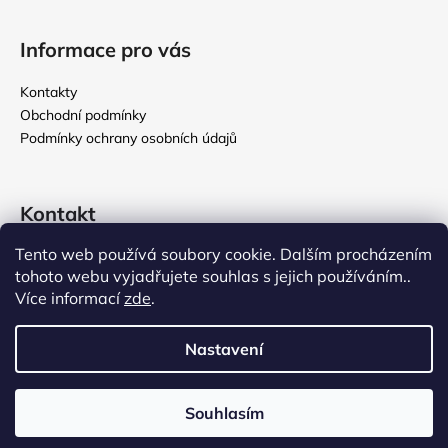
Informace pro vás
Kontakty
Obchodní podmínky
Podmínky ochrany osobních údajů
Kontakt
Tento web používá soubory cookie. Dalším procházením
rikomix
@
seznam.cz
tohoto webu vyjadřujete souhlas s jejich používáním..
731 586 209
Více informací
zde
.
776 000 107
Nastavení
Vytvořil Shoptet
Souhlasím
Copyright 2026
Rikomix
. Všechna práva vyhrazena.