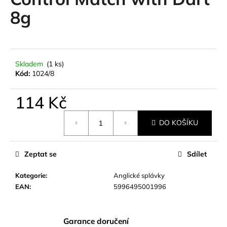
je
a
0,0
8g
z
j
5
í
hvězdiček.
t
?
Skladem
(1 ks)
Kód:
1024/8
114 Kč
Měrná
HLEDAT
DO KOŠÍKU
cena:
Zeptat se
Sdílet
D
o
Kategorie
:
Anglické splávky
p
EAN
:
5996495001996
o
r
u
Garance doručení