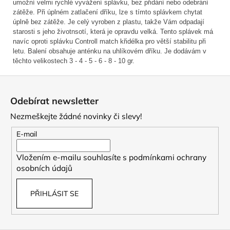
umožní velmi rychlé vyvážení splávku, bez přidání nebo odebrání
zátěže. Při úplném zatlačení dříku, lze s tímto splávkem chytat
úplně bez zátěže. Je celý vyroben z plastu, takže Vám odpadají
starosti s jeho životnsotí, která je opravdu velká. Tento splávek má
navíc oproti splávku Controll match křidélka pro větší stabilitu při
letu. Balení obsahuje anténku na uhlíkovém dříku. Je dodávám v
těchto velikostech 3 - 4 - 5 - 6 - 8 - 10 gr.
Z
á
Odebírat newsletter
p
Nezmeškejte žádné novinky či slevy!
a
t
E-mail
í
Vložením e-mailu souhlasíte s
podmínkami ochrany
osobních údajů
PŘIHLÁSIT SE