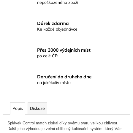
č
nepoškozeného zboží
u
j
e
Dárek zdarma
m
Ke každé objednávce
e
Přes 3000 výdejních míst
KAPROVÁ
po celé ČR
SMĚS
RICHARDA
KONOPÁSKA
RIKOMIX
KAPR
Doručení do druhého dne
SPECIÁL
na jakékoliv místo
ŽLUTÉ
219
Kč
Popis
Diskuze
Splávek Control match získal díky svému tvaru velikou citlivost.
Další jeho výhodou je velmi oblíbený kalibrační systém, který Vám