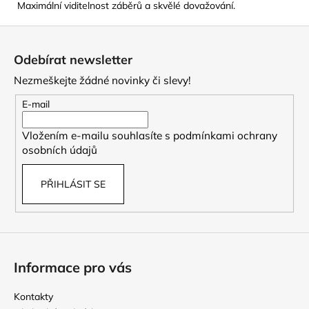
Maximální viditelnost záběrů a skvělé dovažování.
Z
á
Odebírat newsletter
p
Nezmeškejte žádné novinky či slevy!
a
t
E-mail
í
Vložením e-mailu souhlasíte s
podmínkami ochrany
osobních údajů
PŘIHLÁSIT SE
Informace pro vás
Kontakty