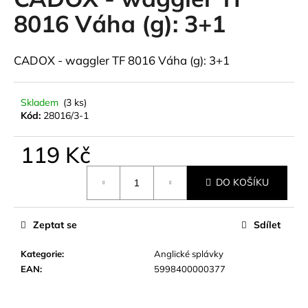
je
a
0,0
8016 Váha (g): 3+1
z
j
5
í
hvězdiček.
CADOX - waggler TF 8016 Váha (g): 3+1
t
?
Skladem
(3 ks)
Kód:
28016/3-1
119 Kč
HLEDAT
Měrná
DO KOŠÍKU
cena:
D
Zeptat se
Sdílet
o
p
Kategorie
:
Anglické splávky
o
EAN
:
5998400000377
r
u