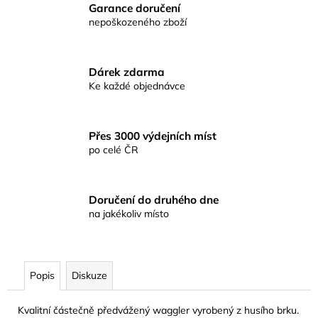
č
Garance doručení
u
nepoškozeného zboží
j
e
m
Dárek zdarma
e
Ke každé objednávce
RYBÁŘSKÉ
KRMENÍ
Přes 3000 výdejních míst
RICHARD
po celé ČR
KONOPÁSEK
RIKOMIX
PLOTICE
ČERNÁ
Doručení do druhého dne
2.5KG
na jakékoliv místo
219
Kč
Popis
Diskuze
Kvalitní částečně předvážený waggler vyrobený z husího brku.